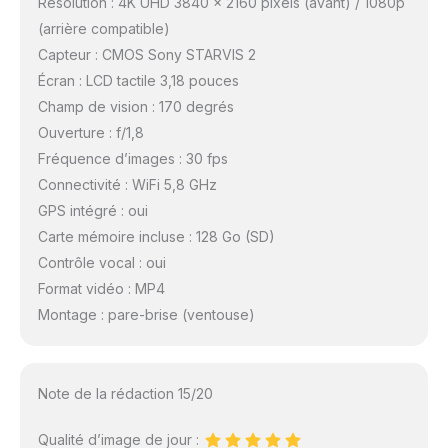
Résolution : 4K UHD 3840 x 2160 pixels (avant) / 1080p
avec une garantie de
(arrière compatible)
24 mois et une
Capteur : CMOS Sony STARVIS 2
assistance clientèle 24
heures sur 24
Écran : LCD tactile 3,18 pouces
Champ de vision : 170 degrés
Ouverture : f/1,8
Fréquence d’images : 30 fps
Connectivité : WiFi 5,8 GHz
GPS intégré : oui
Carte mémoire incluse : 128 Go (SD)
Contrôle vocal : oui
Format vidéo : MP4
Montage : pare-brise (ventouse)
Note de la rédaction 15/20
Qualité d’image de jour :