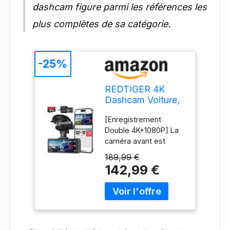
dashcam figure parmi les références les
plus complètes de sa catégorie.
-25%
REDTIGER 4K
Dashcam Voiture,
STARVIS 2, WiFi
[Enregistrement
5,8 GHz, Carte 128
Double 4K+1080P] La
Go Incluse
caméra avant est
équipée d'un objectif
189,99 €
grand angle de 170°
142,99 €
capable de capturer
de superbes vidéos
4K ultra haute
définition ; la caméra
arrière est dotée d'un
objectif grand angle de