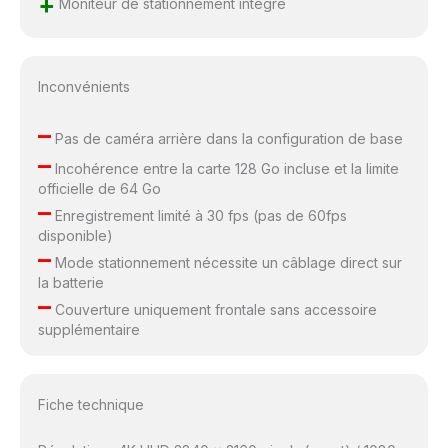
+
surveillance de
Moniteur de stationnement intégré
stationnement, le kit
matériel vendu
séparément est
Inconvénients
nécessaire (ASIN :
B09WCTZ3Y8).
–
[Supercondensateur et
Pas de caméra arrière dans la configuration de base
Service Après-vente
–
Incohérence entre la carte 128 Go incluse et la limite
Exceptionnel] Cette
officielle de 64 Go
caméra embarquée est
–
équipée d'un
Enregistrement limité à 30 fps (pas de 60fps
supercondensateur,
disponible)
–
garantissant un
Mode stationnement nécessite un câblage direct sur
fonctionnement
la batterie
ininterrompu même en
–
Couverture uniquement frontale sans accessoire
cas de chaleur ou de
supplémentaire
froid extrêmes. Son
installation simple vous
permet de commencer
votre voyage avec une
Fiche technique
protection complète.
De plus, elle est livrée