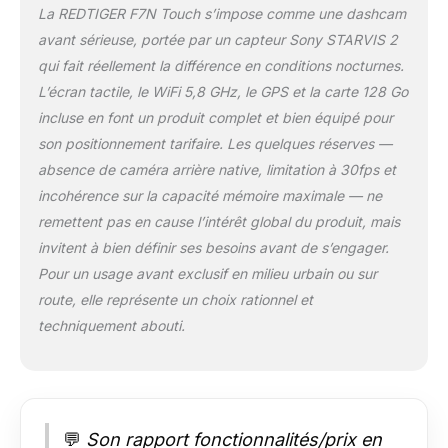
libres de la caméra
La REDTIGER F7N Touch s’impose comme une dashcam
embarquée 4K HD afin
avant sérieuse, portée par un capteur Sony STARVIS 2
de minimiser les
qui fait réellement la différence en conditions nocturnes.
distractions au volant
L’écran tactile, le WiFi 5,8 GHz, le GPS et la carte 128 Go
et d'améliorer la
sécurité routière. Cette
incluse en font un produit complet et bien équipé pour
caméra embarquée à
son positionnement tarifaire. Les quelques réserves —
double objectif est
absence de caméra arrière native, limitation à 30fps et
également dotée d'un
incohérence sur la capacité mémoire maximale — ne
écran tactile intelligent,
permettant une
remettent pas en cause l’intérêt global du produit, mais
utilisation d'une seule
invitent à bien définir ses besoins avant de s’engager.
touche pour des
Pour un usage avant exclusif en milieu urbain ou sur
fonctions telles que le
route, elle représente un choix rationnel et
verrouillage des
images d'urgence,
techniquement abouti.
l'activation du Wi-Fi et
la capture de vues
panoramiques le long
de votre itinéraire.
Redtiger a conservé
💬
Son rapport fonctionnalités/prix en