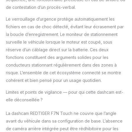
conduite en temps réel
avec vos amis, votre
de contestation d’un procès-verbal.
famille ou vos
Le verrouillage d’urgence protège automatiquement les
assureurs. La dashcam
intègre une
fichiers en cas de choc détecté, évitant leur écrasement par
fonctionnalité GPS pour
la boucle d’enregistrement. Le moniteur de stationnement
suivre avec précision
surveille le véhicule lorsque le moteur est coupé, sous
l'emplacement du
réserve d’un câblage direct sur la batterie. Ces deux
véhicule, sa vitesse et
ses itinéraires
fonctions constituent des arguments solides pour les
[Enregistrement en
conducteurs stationnant régulièrement dans des zones à
Boucle/Enregistrement
risque. L’ensemble de cet écosystème connecté se montre
en Accéléré] Lorsque
cohérent et bien pensé pour un usage quotidien.
la carte mémoire est
pleine, la dashcam
Limites et points de vigilance — pour qui cette dashcam est-
écrase
automatiquement les
elle déconseillée ?
enregistrements les
plus anciens pour
La dashcam REDTIGER F7N Touch ne couvre que l’angle
assurer une capture
avant du véhicule dans sa configuration de base. L’absence
continue.
de caméra arrière intégrée peut être rédhibitoire pour les
Enregistrement en