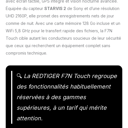
avec écran tactile, GPS intégré et vision nocturne avancée.
Équipée du capteur
STARVIS 2
de Sony et d’une résolution
UHD 2160P, elle promet des enregistrements nets de jour
comme de nuit. Avec une carte mémoire 128 Go incluse et un
WiFi 5,8 GHz pour le transfert rapide des fichiers, la F7N
Touch cible autant les conducteurs soucieux de leur sécurité
que ceux qui recherchent un équipement complet sans
compromis technique.
🔍
La REDTIGER F7N Touch regroupe
des fonctionnalités habituellement
réservées à des gammes
supérieures, à un tarif qui mérite
attention.