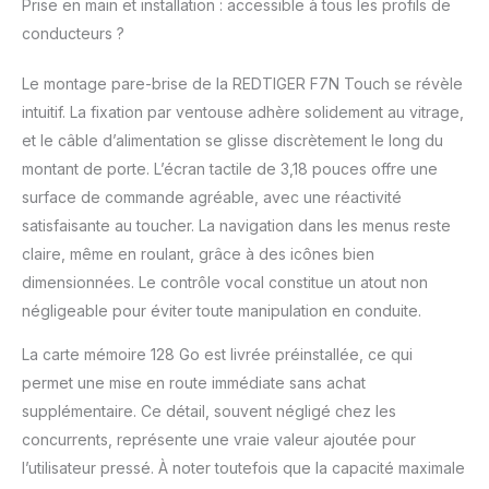
embarquée utilise la
Prise en main et installation : accessible à tous les profils de
technologie WDR (Wide
conducteurs ?
Dynamic Range) qui
offre une vision
Le montage pare-brise de la REDTIGER F7N Touch se révèle
nocturne claire, même
intuitif. La fixation par ventouse adhère solidement au vitrage,
dans des conditions de
faible luminosité. Elle
et le câble d’alimentation se glisse discrètement le long du
garantit un
montant de porte. L’écran tactile de 3,18 pouces offre une
enregistrement continu
surface de commande agréable, avec une réactivité
et fiable, de jour
satisfaisante au toucher. La navigation dans les menus reste
comme de nuit
claire, même en roulant, grâce à des icônes bien
[Commande Vocale et
Écran Tactile] La
dimensionnées. Le contrôle vocal constitue un atout non
caméra embarquée
négligeable pour éviter toute manipulation en conduite.
F7NTOUCH prend en
charge la commande
La carte mémoire 128 Go est livrée préinstallée, ce qui
vocale, ce qui permet
permet une mise en route immédiate sans achat
une utilisation mains
supplémentaire. Ce détail, souvent négligé chez les
libres de la caméra
embarquée 4K HD afin
concurrents, représente une vraie valeur ajoutée pour
de minimiser les
l’utilisateur pressé. À noter toutefois que la capacité maximale
distractions au volant