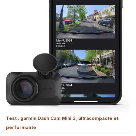
ininterrompu même en
cas de chaleur ou de
froid extrêmes. Son
installation simple vous
permet de commencer
votre voyage avec une
protection complète.
De plus, elle est livrée
avec une garantie de
24 mois et une
assistance clientèle 24
heures sur 24
Test : garmin Dash Cam Mini 3, ultracompacte et
performante