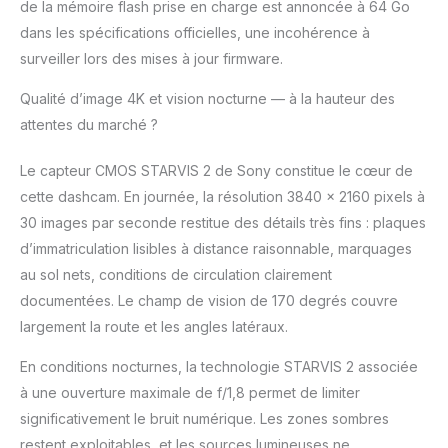
de la mémoire flash prise en charge est annoncée à 64 Go
et d'améliorer la
dans les spécifications officielles, une incohérence à
sécurité routière. Cette
caméra embarquée à
surveiller lors des mises à jour firmware.
double objectif est
Qualité d’image 4K et vision nocturne — à la hauteur des
également dotée d'un
écran tactile intelligent,
attentes du marché ?
permettant une
utilisation d'une seule
Le capteur CMOS STARVIS 2 de Sony constitue le cœur de
touche pour des
cette dashcam. En journée, la résolution 3840 x 2160 pixels à
fonctions telles que le
30 images par seconde restitue des détails très fins : plaques
verrouillage des
images d'urgence,
d’immatriculation lisibles à distance raisonnable, marquages
l'activation du Wi-Fi et
au sol nets, conditions de circulation clairement
la capture de vues
documentées. Le champ de vision de 170 degrés couvre
panoramiques le long
largement la route et les angles latéraux.
de votre itinéraire.
Redtiger a conservé
En conditions nocturnes, la technologie STARVIS 2 associée
des boutons physiques
à une ouverture maximale de f/1,8 permet de limiter
afin d'intégrer plusieurs
méthodes de contrôle
significativement le bruit numérique. Les zones sombres
[GPS Intégré et Wi-Fi
restent exploitables, et les sources lumineuses ne