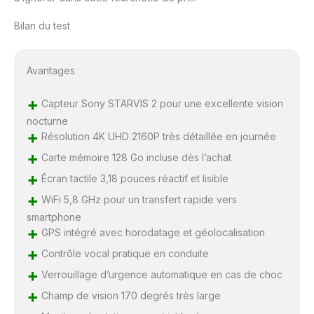
d'une capacité
maximale de 512 Go
Bilan du test
[Moniteur de
Stationnement/Capteur
G] Active le mode de
Avantages
surveillance du
stationnement lorsqu'il
+
Capteur Sony STARVIS 2 pour une excellente vision
est connecté via un kit
nocturne
matériel : CAPTEUR G :
+
Résolution 4K UHD 2160P très détaillée en journée
lorsqu'il détecte des
vibrations soudaines ou
+
Carte mémoire 128 Go incluse dès l’achat
des collisions, le
+
Écran tactile 3,18 pouces réactif et lisible
capteur de gravité
+
verrouille
WiFi 5,8 GHz pour un transfert rapide vers
automatiquement les
smartphone
images d'urgence et
+
GPS intégré avec horodatage et géolocalisation
fait défiler les
+
Contrôle vocal pratique en conduite
enregistrements pour
+
assurer un écrasement
Verrouillage d’urgence automatique en cas de choc
continu. Remarque :
+
Champ de vision 170 degrés très large
pour activer la