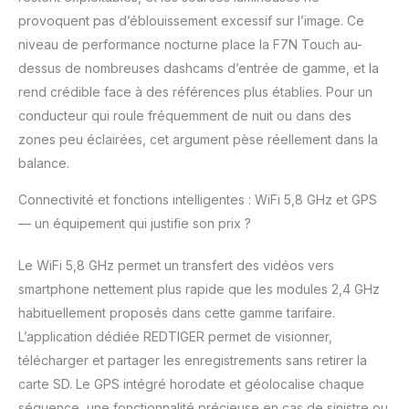
5,8 GHz] Les
provoquent pas d’éblouissement excessif sur l’image. Ce
utilisateurs d'Android et
niveau de performance nocturne place la F7N Touch au-
d'iOS peuvent
télécharger
dessus de nombreuses dashcams d’entrée de gamme, et la
l'application Redtiger
rend crédible face à des références plus établies. Pour un
Cam pour se connecter
conducteur qui roule fréquemment de nuit ou dans des
via Wi-Fi, la bande 5,8
zones peu éclairées, cet argument pèse réellement dans la
GHz offrant des
vitesses de
balance.
téléchargement
Connectivité et fonctions intelligentes : WiFi 5,8 GHz et GPS
impressionnantes de
20 Mo/s. Cette
— un équipement qui justifie son prix ?
connexion Wi-Fi
permet d'accéder
Le WiFi 5,8 GHz permet un transfert des vidéos vers
rapidement aux
smartphone nettement plus rapide que les modules 2,4 GHz
séquences
habituellement proposés dans cette gamme tarifaire.
enregistrées pour les
lire sur des appareils
L’application dédiée REDTIGER permet de visionner,
mobiles, ce qui vous
télécharger et partager les enregistrements sans retirer la
permet de partager
carte SD. Le GPS intégré horodate et géolocalise chaque
votre expérience de
séquence, une fonctionnalité précieuse en cas de sinistre ou