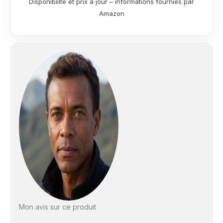
Disponibilité et prix à jour – informations fournies par
140° pour enregistrer
Amazon
des images haute
définition 1080P. Cette
caméra embarquée
utilise la technologie
WDR (Wide Dynamic
Range) qui offre une
vision nocturne claire,
même dans des
conditions de faible
luminosité. Elle garantit
un enregistrement
continu et fiable, de
jour comme de nuit
[Commande Vocale et
Écran Tactile] La
caméra embarquée
F7NTOUCH prend en
charge la commande
vocale, ce qui permet
Mon avis sur ce produit
une utilisation mains