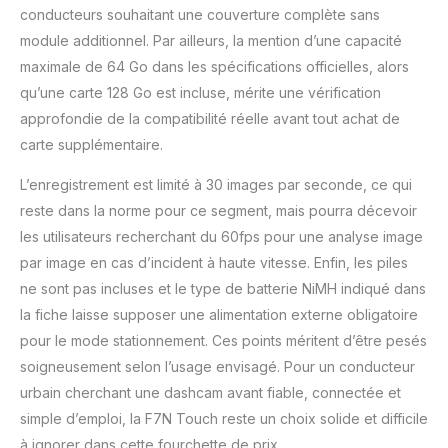
conducteurs souhaitant une couverture complète sans
accéléré : prend en
charge trois réglages
module additionnel. Par ailleurs, la mention d’une capacité
(12H/24H/48H),
maximale de 64 Go dans les spécifications officielles, alors
présentant les
qu’une carte 128 Go est incluse, mérite une vérification
séquences en format
approfondie de la compatibilité réelle avant tout achat de
accéléré. Chaque clip
vidéo correspond à la
carte supplémentaire.
durée
d'enregistrement en
L’enregistrement est limité à 30 images par seconde, ce qui
boucle sélectionnée.
reste dans la norme pour ce segment, mais pourra décevoir
L'enregistrement
les utilisateurs recherchant du 60fps pour une analyse image
accéléré permet
par image en cas d’incident à haute vitesse. Enfin, les piles
d'économiser de
ne sont pas incluses et le type de batterie NiMH indiqué dans
l'espace de stockage,
ce qui permet
la fiche laisse supposer une alimentation externe obligatoire
d'enregistrer
pour le mode stationnement. Ces points méritent d’être pesés
davantage de clips. Ce
soigneusement selon l’usage envisagé. Pour un conducteur
produit comprend une
urbain cherchant une dashcam avant fiable, connectée et
carte mémoire gratuite
de 128 Go, prenant en
simple d’emploi, la F7N Touch reste un choix solide et difficile
charge des cartes
à ignorer dans cette fourchette de prix.